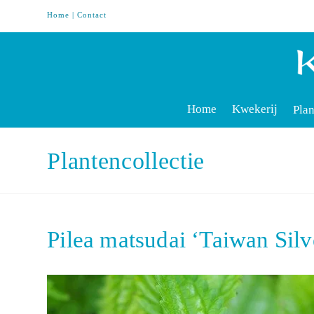
Home
|
Contact
Home
Kwekerij
Plan
Plantencollectie
Pilea matsudai ‘Taiwan Silve