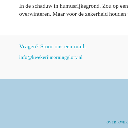
In de schaduw in humusrijkegrond. Zou op een
overwinteren. Maar voor de zekerheid houden 
Vragen? Stuur ons een mail.
info@kwekerijmorningglory.nl
OVER KWEK