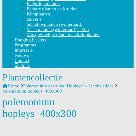
Eenjarige planten
Eetbare planten en kruiden
Klimplanten
Salvia’s
Schaduwplanten (winterhard)
Vaste planten (winterhard) – Zon
Vorstgevoelige planten en kuipplanten
Hanging baskets
Programma
Impressie
Nieuws
Contact
Zoek
Plantencollectie
Home
Polemonium caerulea ‘Hopleys’ – Jacobsladder
polemonium hopleys_400x300
polemonium
hopleys_400x300