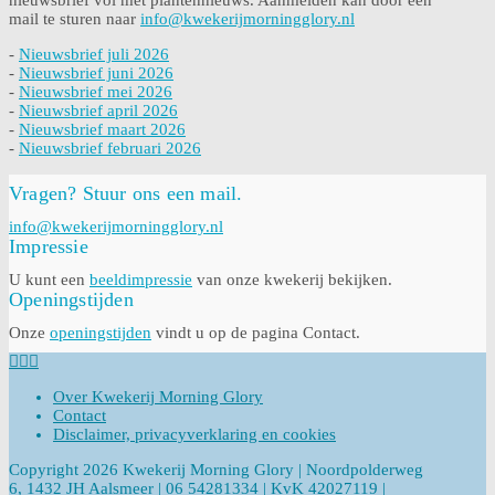
mail te sturen naar
info@kwekerijmorningglory.nl
-
Nieuwsbrief juli 2026
-
Nieuwsbrief juni 2026
-
Nieuwsbrief mei 2026
-
Nieuwsbrief april 2026
-
Nieuwsbrief maart 2026
-
Nieuwsbrief februari 2026
Vragen? Stuur ons een mail.
info@kwekerijmorningglory.nl
Impressie
U kunt een
beeldimpressie
van onze kwekerij bekijken.
Openingstijden
Onze
openingstijden
vindt u op de pagina Contact.
Over Kwekerij Morning Glory
Contact
Disclaimer, privacyverklaring en cookies
Copyright 2026 Kwekerij Morning Glory | Noordpolderweg
6, 1432 JH Aalsmeer | 06 54281334 | KvK 42027119 |