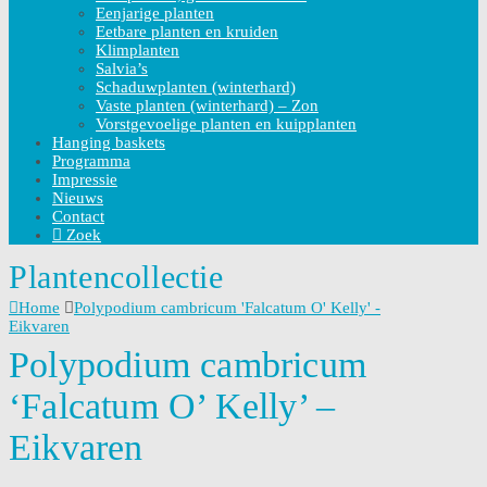
Eenjarige planten
Eetbare planten en kruiden
Klimplanten
Salvia’s
Schaduwplanten (winterhard)
Vaste planten (winterhard) – Zon
Vorstgevoelige planten en kuipplanten
Hanging baskets
Programma
Impressie
Nieuws
Contact
Zoek
Plantencollectie
Home
Polypodium cambricum 'Falcatum O' Kelly' -
Eikvaren
Polypodium cambricum
‘Falcatum O’ Kelly’ –
Eikvaren