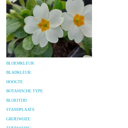
BLOEMKLEUR:
BLADKLEUR:
HOOGTE:
BOTANISCHE TYPE:
BLOEITIJD:
STANDPLAATS:
GROEIWIJZE: