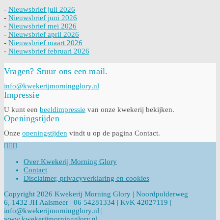
-
Nieuwsbrief juli 2026
-
Nieuwsbrief juni 2026
-
Nieuwsbrief mei 2026
-
Nieuwsbrief april 2026
-
Nieuwsbrief maart 2026
-
Nieuwsbrief februari 2026
Vragen? Stuur ons een mail.
info@kwekerijmorningglory.nl
Impressie
U kunt een
beeldimpressie
van onze kwekerij bekijken.
Openingstijden
Onze
openingstijden
vindt u op de pagina Contact.
Over Kwekerij Morning Glory
Contact
Disclaimer, privacyverklaring en cookies
Copyright 2026 Kwekerij Morning Glory | Noordpolderweg
6, 1432 JH Aalsmeer | 06 54281334 | KvK 42027119 |
info@kwekerijmorningglory.nl |
www.kwekerijmorningglory.nl