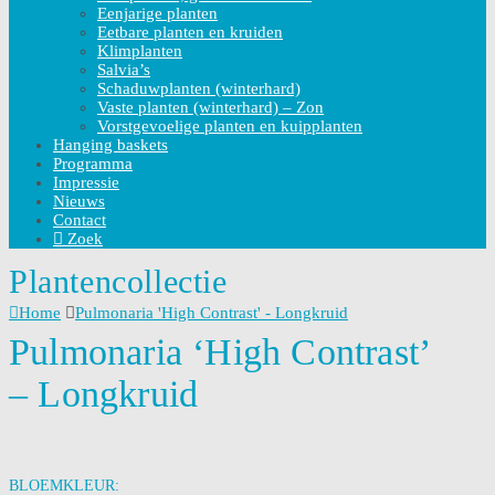
Eenjarige planten
Eetbare planten en kruiden
Klimplanten
Salvia’s
Schaduwplanten (winterhard)
Vaste planten (winterhard) – Zon
Vorstgevoelige planten en kuipplanten
Hanging baskets
Programma
Impressie
Nieuws
Contact
Zoek
Plantencollectie
Home
Pulmonaria 'High Contrast' - Longkruid
Pulmonaria ‘High Contrast’
– Longkruid
BLOEMKLEUR: