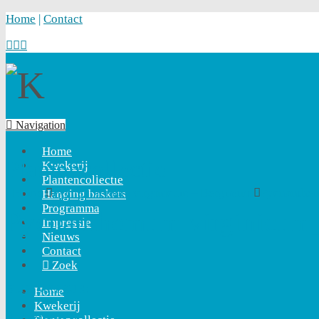
Home
|
Contact
Navigation
Home
Plantencollectie
Kwekerij
Plantencollectie
Home
Pycnanthemum virginicum – Bergmunt
Pycnanthe
Hanging baskets
Programma
Pycnanthemum virginicum
Impressie
Nieuws
Contact
Zoek
BLOEMKLEUR:
Home
Kwekerij
BLADKLEUR: