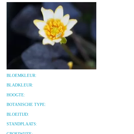
BLOEMKLEUR:
BLADKLEUR:
HOOGTE:
BOTANISCHE TYPE:
BLOEITIJD:
STANDPLAATS:
GROEIWIJZE: