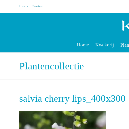
Home
|
Contact
Home
Kwekerij
Plan
Plantencollectie
salvia cherry lips_400x300