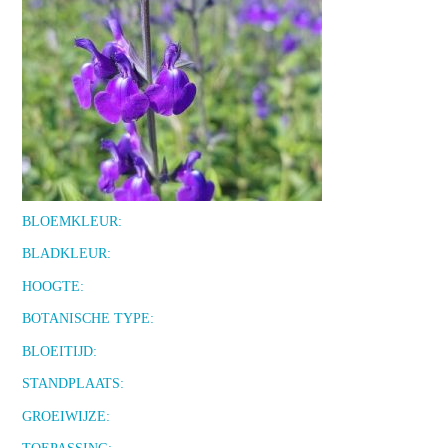
BLOEMKLEUR:
BLADKLEUR:
HOOGTE:
BOTANISCHE TYPE:
BLOEITIJD:
STANDPLAATS:
GROEIWIJZE: