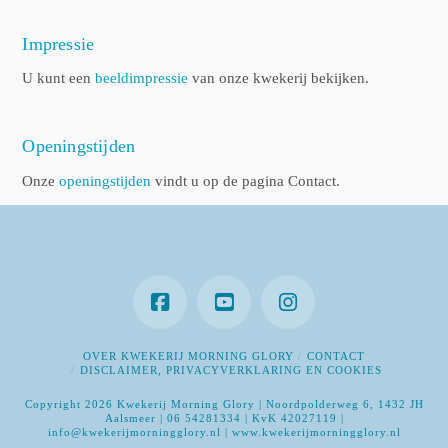
Impressie
U kunt een
beeldimpressie
van onze kwekerij bekijken.
Openingstijden
Onze
openingstijden
vindt u op de pagina Contact.
OVER KWEKERIJ MORNING GLORY
CONTACT
DISCLAIMER, PRIVACYVERKLARING EN COOKIES
Copyright 2026 Kwekerij Morning Glory | Noordpolderweg 6, 1432 JH
Aalsmeer | 06 54281334 | KvK 42027119 |
info@kwekerijmorningglory.nl | www.kwekerijmorningglory.nl