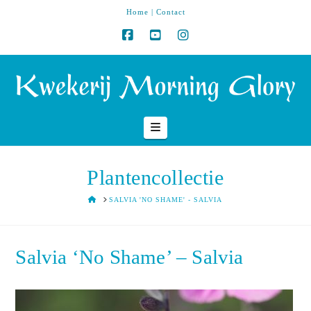
Home
|
Contact
Navigation
Plantencollectie
HOME
SALVIA 'NO SHAME' - SALVIA
Salvia ‘No Shame’ – Salvia