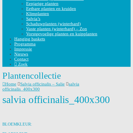
Eenjarige planten
Eetbare planten en kruiden
Klimplanten
Salvia’s
Schaduwplanten (winterhard)
Vaste planten (winterhard) – Zon
Vorstgevoelige planten en kuipplanten
Hanging baskets
Programma
Impressie
Nieuws
Contact
Zoek
Plantencollectie
Home
Salvia officinalis – Salie
salvia
officinalis_400x300
salvia officinalis_400x300
BLOEMKLEUR: