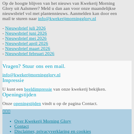
Op de hoogte blijven van het nieuws van Kwekerij Morning
Glory uit Aalsmeer? Meld u dan aan voor onze maandelijkse
nieuwsbrief vol met plantennieuws. Aanmelden kan door een
mail te sturen naar
info@kwekerijmorningglory.nl
-
Nieuwsbrief juli 2026
-
Nieuwsbrief juni 2026
-
Nieuwsbrief mei 2026
-
Nieuwsbrief april 2026
-
Nieuwsbrief maart 2026
-
Nieuwsbrief februari 2026
Vragen? Stuur ons een mail.
info@kwekerijmorningglory.nl
Impressie
U kunt een
beeldimpressie
van onze kwekerij bekijken.
Openingstijden
Onze
openingstijden
vindt u op de pagina Contact.
Over Kwekerij Morning Glory
Contact
Disclaimer, privacyverklaring en cookies