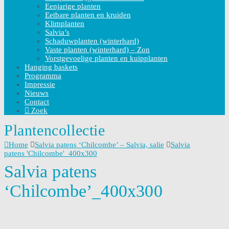
Eenjarige planten
Eetbare planten en kruiden
Klimplanten
Salvia’s
Schaduwplanten (winterhard)
Vaste planten (winterhard) – Zon
Vorstgevoelige planten en kuipplanten
Hanging baskets
Programma
Impressie
Nieuws
Contact
Zoek
Plantencollectie
Home
Salvia patens ‘Chilcombe’ – Salvia, salie
Salvia
patens 'Chilcombe'_400x300
Salvia patens
‘Chilcombe’_400x300