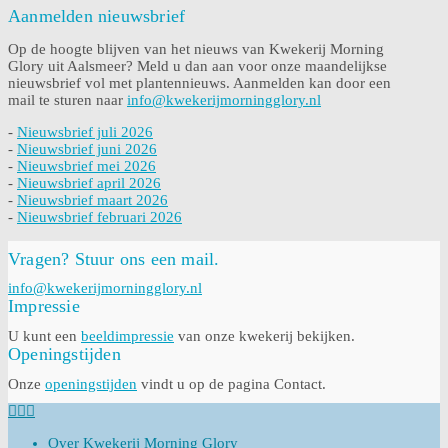
Aanmelden nieuwsbrief
Op de hoogte blijven van het nieuws van Kwekerij Morning
Glory uit Aalsmeer? Meld u dan aan voor onze maandelijkse
nieuwsbrief vol met plantennieuws. Aanmelden kan door een
mail te sturen naar
info@kwekerijmorningglory.nl
-
Nieuwsbrief juli 2026
-
Nieuwsbrief juni 2026
-
Nieuwsbrief mei 2026
-
Nieuwsbrief april 2026
-
Nieuwsbrief maart 2026
-
Nieuwsbrief februari 2026
Vragen? Stuur ons een mail.
info@kwekerijmorningglory.nl
Impressie
U kunt een
beeldimpressie
van onze kwekerij bekijken.
Openingstijden
Onze
openingstijden
vindt u op de pagina Contact.
Over Kwekerij Morning Glory