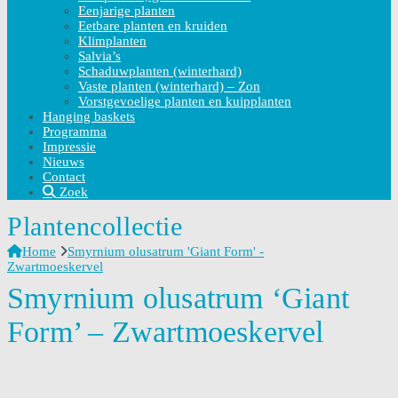
Eenjarige planten
Eetbare planten en kruiden
Klimplanten
Salvia’s
Schaduwplanten (winterhard)
Vaste planten (winterhard) – Zon
Vorstgevoelige planten en kuipplanten
Hanging baskets
Programma
Impressie
Nieuws
Contact
Zoek
Plantencollectie
Home
Smyrnium olusatrum 'Giant Form' -
Zwartmoeskervel
Smyrnium olusatrum ‘Giant
Form’ – Zwartmoeskervel