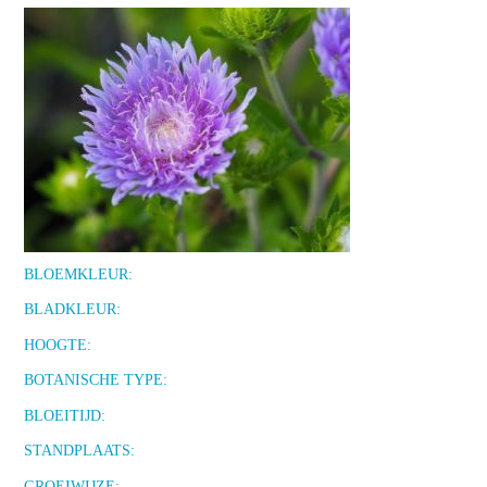
BLOEMKLEUR:
BLADKLEUR:
HOOGTE:
BOTANISCHE TYPE:
BLOEITIJD:
STANDPLAATS:
GROEIWIJZE: