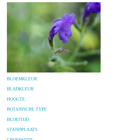
BLOEMKLEUR:
BLADKLEUR:
HOOGTE:
BOTANISCHE TYPE:
BLOEITIJD:
STANDPLAATS:
GROEIWIJZE: