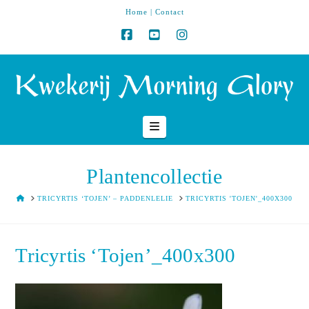
Home
|
Contact
Navigation
Plantencollectie
HOME
TRICYRTIS ‘TOJEN’ – PADDENLELIE
TRICYRTIS 'TOJEN'_400X300
Tricyrtis ‘Tojen’_400x300