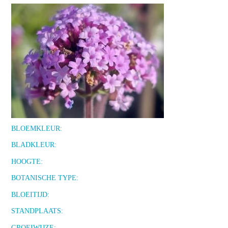
BLOEMKLEUR:
BLADKLEUR:
HOOGTE:
BOTANISCHE TYPE:
BLOEITIJD:
STANDPLAATS:
GROEIWIJZE: