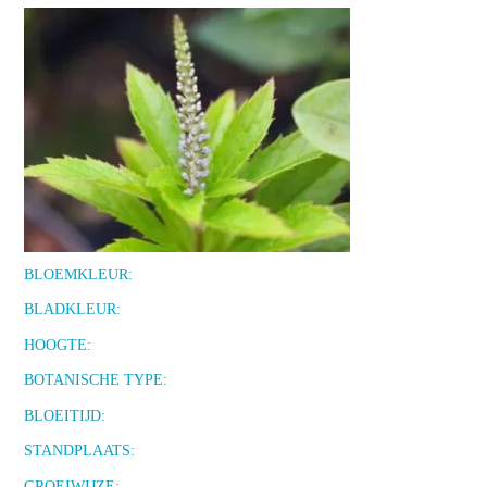
BLOEMKLEUR:
BLADKLEUR:
HOOGTE:
BOTANISCHE TYPE:
BLOEITIJD:
STANDPLAATS:
GROEIWIJZE: