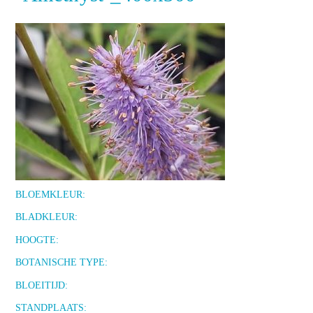
BLOEMKLEUR:
BLADKLEUR:
HOOGTE:
BOTANISCHE TYPE:
BLOEITIJD:
STANDPLAATS: