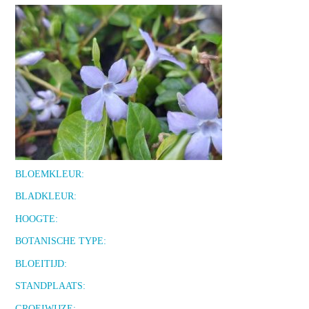
BLOEMKLEUR:
BLADKLEUR:
HOOGTE:
BOTANISCHE TYPE:
BLOEITIJD:
STANDPLAATS:
GROEIWIJZE: