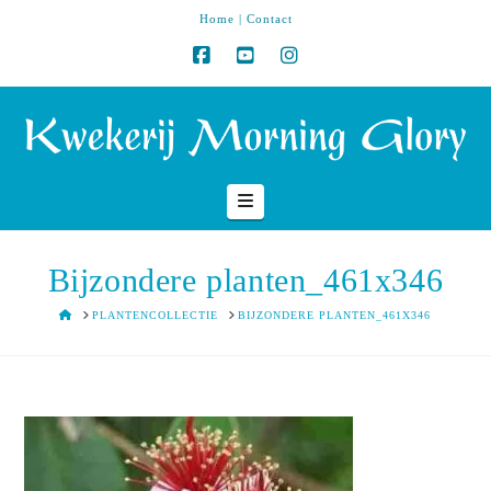
Home
|
Contact
Navigation
Bijzondere planten_461x346
HOME
PLANTENCOLLECTIE
BIJZONDERE PLANTEN_461X346