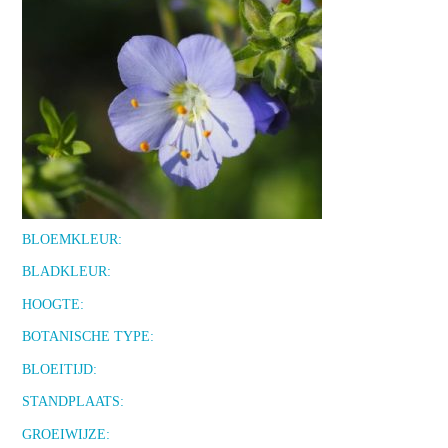
BLOEMKLEUR:
BLADKLEUR:
HOOGTE:
BOTANISCHE TYPE:
BLOEITIJD:
STANDPLAATS:
GROEIWIJZE: