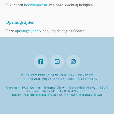
U kunt een
beeldimpressie
van onze kwekerij bekijken.
Openingstijden
Onze
openingstijden
vindt u op de pagina Contact.
OVER KWEKERIJ MORNING GLORY
CONTACT
DISCLAIMER, PRIVACYVERKLARING EN COOKIES
Copyright 2026 Kwekerij Morning Glory | Noordpolderweg 6, 1432 JH
Aalsmeer | 06 54281334 | KvK 42027119 |
info@kwekerijmorningglory.nl | www.kwekerijmorningglory.nl