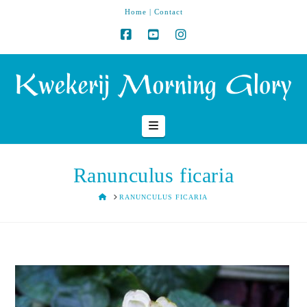
Home
|
Contact
Navigation
Ranunculus ficaria
HOME
RANUNCULUS FICARIA