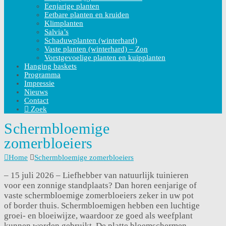
Eenjarige planten
Eetbare planten en kruiden
Klimplanten
Salvia’s
Schaduwplanten (winterhard)
Vaste planten (winterhard) – Zon
Vorstgevoelige planten en kuipplanten
Hanging baskets
Programma
Impressie
Nieuws
Contact
Zoek
Schermbloemige
zomerbloeiers
Home
Schermbloemige zomerbloeiers
– 15 juli 2026 – Liefhebber van natuurlijk tuinieren
voor een zonnige standplaats? Dan horen eenjarige of
vaste schermbloemige zomerbloeiers zeker in uw pot
of border thuis. Schermbloemigen hebben een luchtige
groei- en bloeiwijze, waardoor ze goed als weefplant
kunnen worden gebruikt. De platte bloemschermen