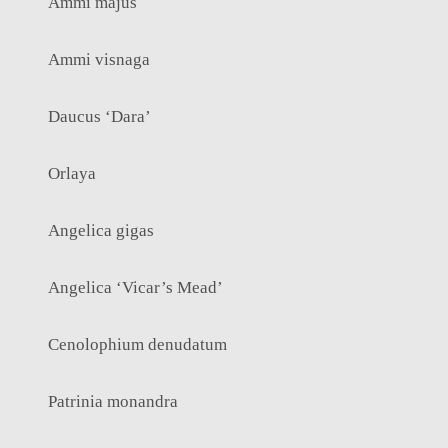
Ammi majus
Ammi visnaga
Daucus ‘Dara’
Orlaya
Angelica gigas
Angelica ‘Vicar’s Mead’
Cenolophium denudatum
Patrinia monandra