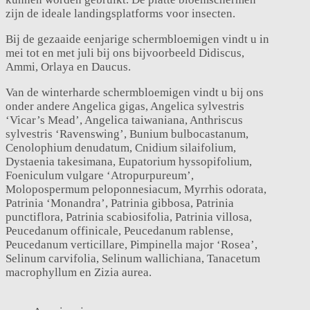
zijn de ideale landingsplatforms voor insecten.
Bij de gezaaide eenjarige schermbloemigen vindt u in
mei tot en met juli bij ons bijvoorbeeld Didiscus,
Ammi, Orlaya en Daucus.
Van de winterharde schermbloemigen vindt u bij ons
onder andere Angelica gigas, Angelica sylvestris
‘Vicar’s Mead’, Angelica taiwaniana, Anthriscus
sylvestris ‘Ravenswing’, Bunium bulbocastanum,
Cenolophium denudatum, Cnidium silaifolium,
Dystaenia takesimana, Eupatorium hyssopifolium,
Foeniculum vulgare ‘Atropurpureum’,
Molopospermum peloponnesiacum, Myrrhis odorata,
Patrinia ‘Monandra’, Patrinia gibbosa, Patrinia
punctiflora, Patrinia scabiosifolia, Patrinia villosa,
Peucedanum offinicale, Peucedanum rablense,
Peucedanum verticillare, Pimpinella major ‘Rosea’,
Selinum carvifolia, Selinum wallichiana, Tanacetum
macrophyllum en Zizia aurea.