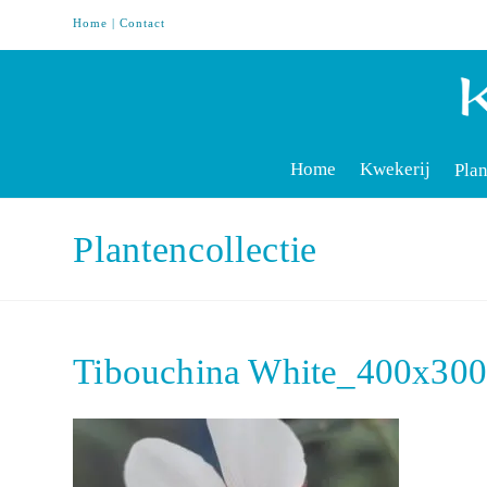
Home
|
Contact
Home
Kwekerij
Plan
Plantencollectie
Tibouchina White_400x30