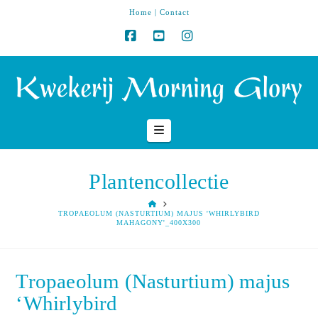
Home
|
Contact
Navigation
Plantencollectie
HOME
TROPAEOLUM (NASTURTIUM) MAJUS 'WHIRLYBIRD
MAHAGONY'_400X300
Tropaeolum (Nasturtium) majus
‘Whirlybird