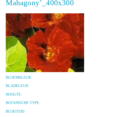
Mahagony’_400x300
BLOEMKLEUR:
BLADKLEUR:
HOOGTE:
BOTANISCHE TYPE:
BLOEITIJD: