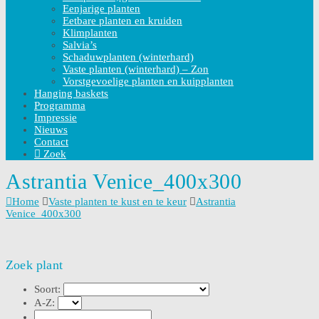
Eenjarige planten
Eetbare planten en kruiden
Klimplanten
Salvia’s
Schaduwplanten (winterhard)
Vaste planten (winterhard) – Zon
Vorstgevoelige planten en kuipplanten
Hanging baskets
Programma
Impressie
Nieuws
Contact
Zoek
Astrantia Venice_400x300
Home
Vaste planten te kust en te keur
Astrantia
Venice_400x300
Zoek plant
Soort:
A-Z: