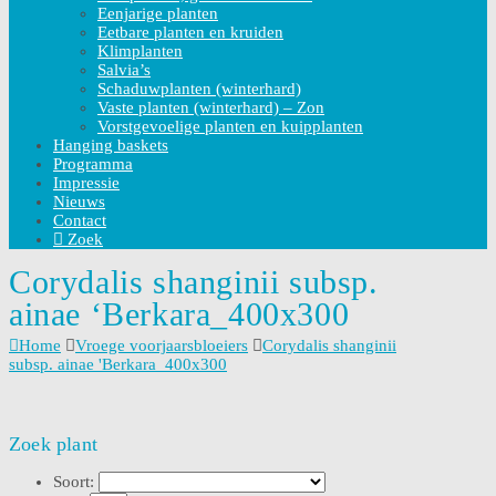
Eenjarige planten
Eetbare planten en kruiden
Klimplanten
Salvia’s
Schaduwplanten (winterhard)
Vaste planten (winterhard) – Zon
Vorstgevoelige planten en kuipplanten
Hanging baskets
Programma
Impressie
Nieuws
Contact
Zoek
Corydalis shanginii subsp.
ainae ‘Berkara_400x300
Home
Vroege voorjaarsbloeiers
Corydalis shanginii
subsp. ainae 'Berkara_400x300
Zoek plant
Soort: