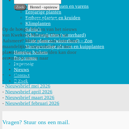
Plantencollectie
Bladplanten, grassen en varens
Eenjarige planten
Eetbare planten en kruiden
Aanmelden nieuwsbrief
Klimplanten
Salvia’s
Op de hoogte blijven van het nieuws
Schaduwplanten (winterhard)
van Kwekerij Morning Glory uit
Vaste planten (winterhard) – Zon
Aalsmeer? Meld u dan aan voor onze
Vorstgevoelige planten en kuipplanten
maandelijkse nieuwsbrief vol met
Hanging baskets
plantennieuws. Aanmelden kan door
Programma
een mail te sturen naar
Impressie
info@kwekerijmorningglory.nl
Nieuws
-
Nieuwsbrief juli 2026
Contact
-
Nieuwsbrief juni 2026
Zoek
-
Nieuwsbrief mei 2026
-
Nieuwsbrief april 2026
-
Nieuwsbrief maart 2026
-
Nieuwsbrief februari 2026
Vragen? Stuur ons een mail.