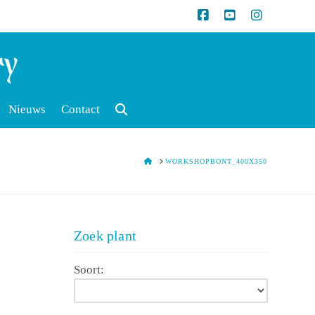
Nieuws
Contact
HOME
WORKSHOPBONT_400X350
Zoek plant
Soort: