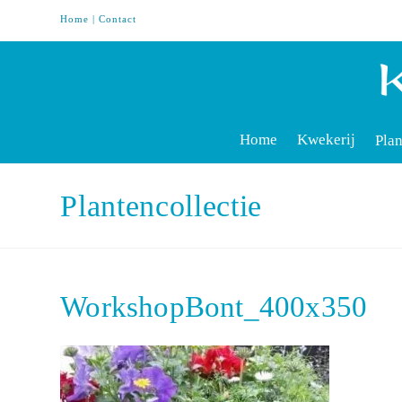
Home
|
Contact
Home
Kwekerij
Plan
Plantencollectie
WorkshopBont_400x350