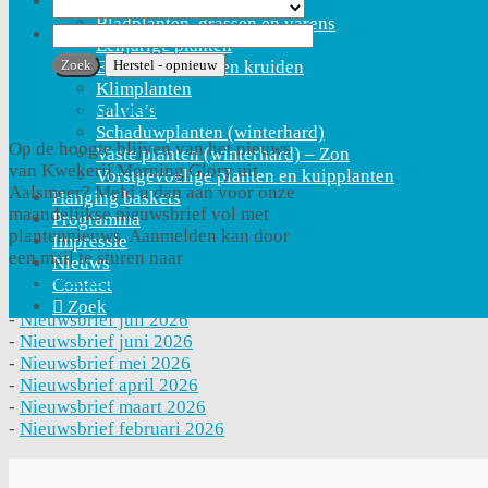
Plantencollectie
Bladplanten, grassen en varens
Eenjarige planten
Eetbare planten en kruiden
Klimplanten
Aanmelden nieuwsbrief
Salvia’s
Schaduwplanten (winterhard)
Op de hoogte blijven van het nieuws
Vaste planten (winterhard) – Zon
van Kwekerij Morning Glory uit
Vorstgevoelige planten en kuipplanten
Aalsmeer? Meld u dan aan voor onze
Hanging baskets
maandelijkse nieuwsbrief vol met
Programma
plantennieuws. Aanmelden kan door
Impressie
een mail te sturen naar
Nieuws
info@kwekerijmorningglory.nl
Contact
Zoek
-
Nieuwsbrief juli 2026
-
Nieuwsbrief juni 2026
-
Nieuwsbrief mei 2026
-
Nieuwsbrief april 2026
-
Nieuwsbrief maart 2026
-
Nieuwsbrief februari 2026