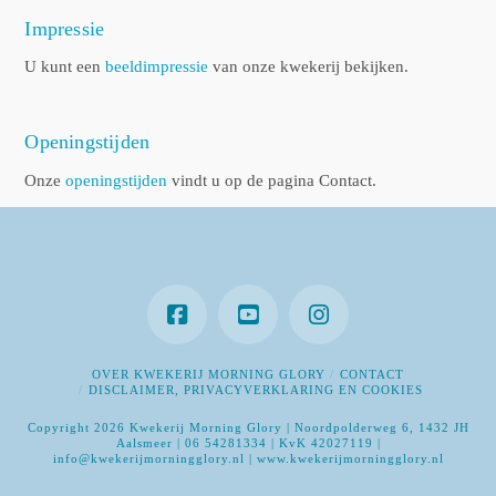
Impressie
U kunt een
beeldimpressie
van onze kwekerij bekijken.
Openingstijden
Onze
openingstijden
vindt u op de pagina Contact.
OVER KWEKERIJ MORNING GLORY
CONTACT
DISCLAIMER, PRIVACYVERKLARING EN COOKIES
Copyright 2026 Kwekerij Morning Glory | Noordpolderweg 6, 1432 JH
Aalsmeer | 06 54281334 | KvK 42027119 |
info@kwekerijmorningglory.nl | www.kwekerijmorningglory.nl