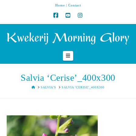
Home
|
Contact
Navigation
Salvia ‘Cerise’_400x300
HOME
SALVIA’S
SALVIA 'CERISE'_400X300