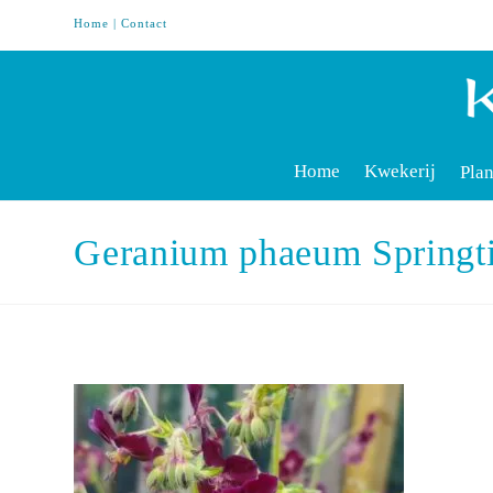
Home
|
Contact
Home
Kwekerij
Plan
Geranium phaeum Spring