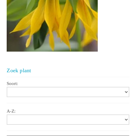
Zoek plant
Soort:
A-Z: