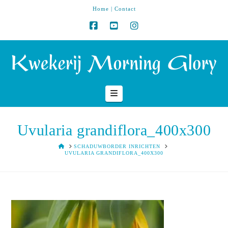
Home
|
Contact
Navigation
Uvularia grandiflora_400x300
HOME
SCHADUWBORDER INRICHTEN
UVULARIA GRANDIFLORA_400X300