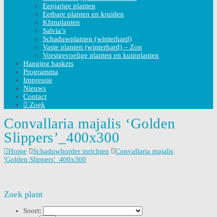
Eenjarige planten
Eetbare planten en kruiden
Klimplanten
Salvia’s
Schaduwplanten (winterhard)
Vaste planten (winterhard) – Zon
Vorstgevoelige planten en kuipplanten
Hanging baskets
Programma
Impressie
Nieuws
Contact
Zoek
Convallaria majalis ‘Golden
Slippers’_400x300
Home
Schaduwborder inrichten
Convallaria majalis
'Golden Slippers'_400x300
Zoek plant
Soort: